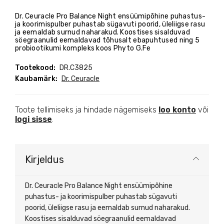
Dr. Ceuracle Pro Balance Night ensüümipõhine puhastus-
ja koorimispulber puhastab sügavuti poorid, üleliigse rasu
ja eemaldab surnud naharakud. Koostises sisalduvad
söegraanulid eemaldavad tõhusalt ebapuhtused ning 5
probiootikumi kompleks koos Phyto G.Fe
Tootekood:
DR.C3825
Kaubamärk:
Dr. Ceuracle
Toote tellimiseks ja hindade nägemiseks
loo konto
või
logi sisse
.
Kirjeldus
Dr. Ceuracle Pro Balance Night ensüümipõhine
puhastus- ja koorimispulber puhastab sügavuti
poorid, üleliigse rasu ja eemaldab surnud naharakud.
Koostises sisalduvad söegraanulid eemaldavad