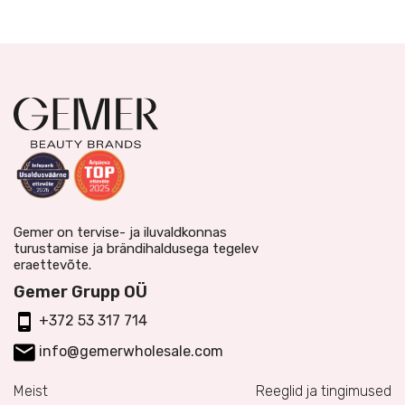
Gemer on tervise- ja iluvaldkonnas
turustamise ja brändihaldusega tegelev
eraettevõte.
Gemer Grupp OÜ
+372 53 317 714
info@gemerwholesale.com
Meist
Reeglid ja tingimused