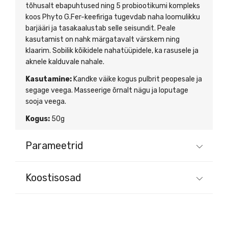
tõhusalt ebapuhtused ning 5 probiootikumi kompleks
koos Phyto G.Fer-keefiriga tugevdab naha loomulikku
barjääri ja tasakaalustab selle seisundit. Peale
kasutamist on nahk märgatavalt värskem ning
klaarim. Sobilik kõikidele nahatüüpidele, ka rasusele ja
aknele kalduvale nahale.
Kasutamine:
Kandke väike kogus pulbrit peopesale ja
segage veega. Masseerige õrnalt nägu ja loputage
sooja veega.
Kogus:
50g
Parameetrid
Koostisosad