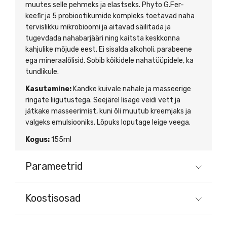
muutes selle pehmeks ja elastseks. Phyto G.Fer-
keefir ja 5 probiootikumide kompleks toetavad naha
tervislikku mikrobioomi ja aitavad säilitada ja
tugevdada nahabarjääri ning kaitsta keskkonna
kahjulike mõjude eest. Ei sisalda alkoholi, parabeene
ega mineraalõlisid. Sobib kõikidele nahatüüpidele, ka
tundlikule.
Kasutamine:
Kandke kuivale nahale ja masseerige
ringate liigutustega. Seejärel lisage veidi vett ja
jätkake masseerimist, kuni õli muutub kreemjaks ja
valgeks emulsiooniks. Lõpuks loputage leige veega.
Kogus:
155ml
Parameetrid
Koostisosad