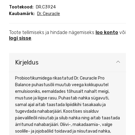
Tootekood:
DR.C3924
Kaubamärk:
Dr. Ceuracle
Toote tellimiseks ja hindade nägemiseks
loo konto
või
logi sisse
.
Kirjeldus
Probiootikumidega rikastatud Dr. Ceuracle Pro
Balance puhastusõli muutub veega kokkupuutel
emulsiooniks, eemaldades tõhusalt nahalt meigi,
mustuse ja liigse rasu. Puhastab nahka sügavuti,
samal ajal aitab taastada lipiidikihi tasakaalu ja
tugevdada nahabarjääri. Koostises sisalduv
päevalilleõli niisutab ja silub nahka ning aitab taastada
ärritunud nahabarjääri. Oliivi-, makadaamia-, valge
soolille- ja jojobaõlid toidavad ja niisutavad nahka,