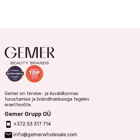
Gemer on tervise- ja iluvaldkonnas
turustamise ja brändihaldusega tegelev
eraettevõte.
Gemer Grupp OÜ
+372 53 317 714
info@gemerwholesale.com