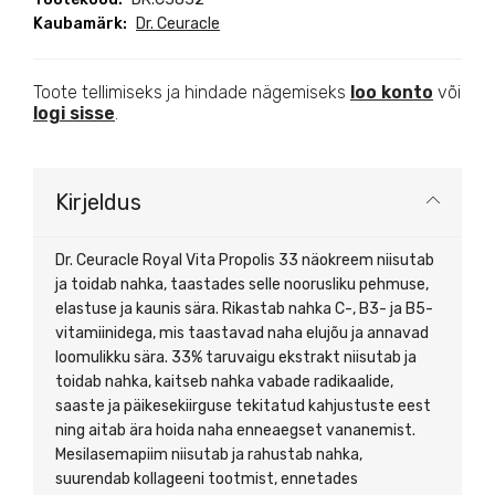
Kaubamärk:
Dr. Ceuracle
Toote tellimiseks ja hindade nägemiseks
loo konto
või
logi sisse
.
Kirjeldus
Dr. Ceuracle Royal Vita Propolis 33 näokreem niisutab
ja toidab nahka, taastades selle noorusliku pehmuse,
elastuse ja kaunis sära. Rikastab nahka C-, B3- ja B5-
vitamiinidega, mis taastavad naha elujõu ja annavad
loomulikku sära. 33% taruvaigu ekstrakt niisutab ja
toidab nahka, kaitseb nahka vabade radikaalide,
saaste ja päikesekiirguse tekitatud kahjustuste eest
ning aitab ära hoida naha enneaegset vananemist.
Mesilasemapiim niisutab ja rahustab nahka,
suurendab kollageeni tootmist, ennetades