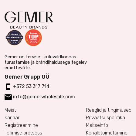
Gemer on tervise- ja iluvaldkonnas
turustamise ja brändihaldusega tegelev
eraettevõte.
Gemer Grupp OÜ
+372 53 317 714
info@gemerwholesale.com
Meist
Reeglid ja tingimused
Karjäär
Privaatsuspoliitika
Registreerimine
Makseinfo
Tellimise protsess
Kohaletoimetamine