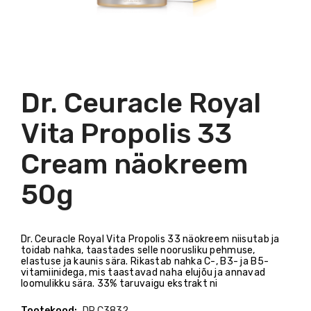
Dr. Ceuracle Royal
Vita Propolis 33
Cream näokreem
50g
Dr. Ceuracle Royal Vita Propolis 33 näokreem niisutab ja
toidab nahka, taastades selle noorusliku pehmuse,
elastuse ja kaunis sära. Rikastab nahka C-, B3- ja B5-
vitamiinidega, mis taastavad naha elujõu ja annavad
loomulikku sära. 33% taruvaigu ekstrakt ni
Tootekood:
DR.C3832