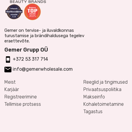
Gemer on tervise- ja iluvaldkonnas
turustamise ja brändihaldusega tegelev
eraettevõte.
Gemer Grupp OÜ
+372 53 317 714
info@gemerwholesale.com
Meist
Reeglid ja tingimused
Karjäär
Privaatsuspoliitika
Registreerimine
Makseinfo
Tellimise protsess
Kohaletoimetamine
Tagastus