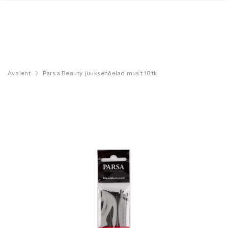
Avaleht
Parsa Beauty juuksenõelad must 18tk